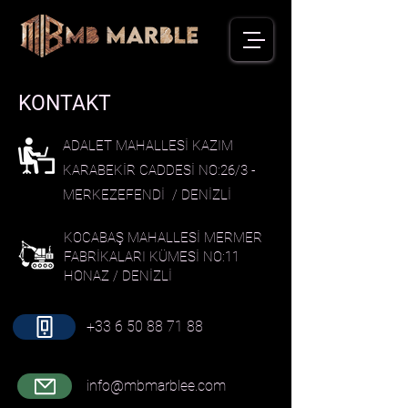
KONTAKT
ADALET MAHALLESİ KAZIM
KARABEKİR CADDESİ NO:26/3 -
MERKEZEFENDİ / DENİZLİ
KOCABAŞ MAHALLESİ MERMER
FABRİKALARI KÜMESİ NO:11
HONAZ / DENİZLİ
+33 6 50 88 71 88
info@mbmarblee.com