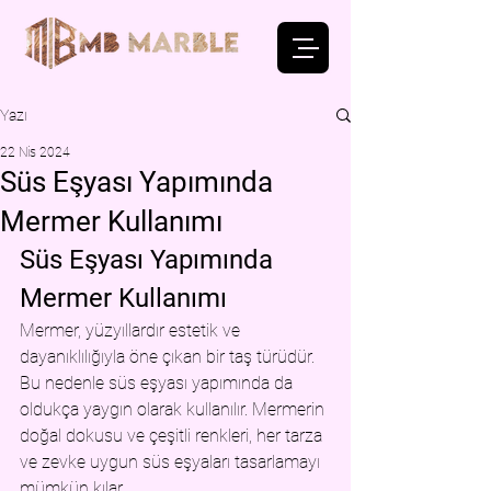
Yazı
22 Nis 2024
Süs Eşyası Yapımında
Mermer Kullanımı
Süs Eşyası Yapımında 
Mermer Kullanımı
Mermer, yüzyıllardır estetik ve 
dayanıklılığıyla öne çıkan bir taş türüdür. 
Bu nedenle süs eşyası yapımında da 
oldukça yaygın olarak kullanılır. Mermerin 
doğal dokusu ve çeşitli renkleri, her tarza 
ve zevke uygun süs eşyaları tasarlamayı 
mümkün kılar.