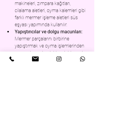
makineleri, zımpara kağıtları, 
cilalama aletleri, oyma kalemleri gibi 
farklı mermer işleme aletleri süs 
eşyası yapımında kullanılır.
Yapıştırıcılar ve dolgu macunları:
Mermer parçalarını birbirine 
yapıştırmak ve oyma işlemlerinden 
sonra oluşan boşlukları doldurmak 
için özel yapıştırıcılar ve dolgu 
macunları kullanılır.
Mermer Süs Eşyası Yapımında Dikkat 
Edilmesi Gerekenler:
Mermer süs eşyası yapımında dikkat 
edilmesi gereken bazı önemli noktalar 
şunlardır:
Güvenlik:
 Mermer işleme sırasında 
toz ve parçacıklar