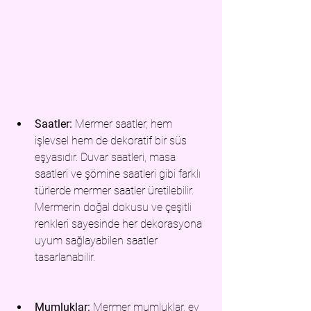
Saatler:
 Mermer saatl
er, hem 
işlevs
el hem de dekoratif bir süs 
eşyasıdır. Duvar saatleri, masa 
saatleri ve şömine saatleri gibi farklı 
türlerde mermer saatler üretilebilir. 
Mermerin doğal dokusu ve çeşitli 
renkleri sayesinde her dekorasyona 
uyum sağlayabilen saatler 
tasarlanabilir.
Mumluklar:
 Mermer mum
luklar, ev 