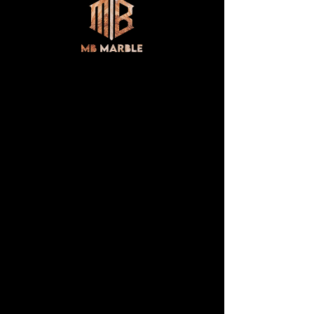
Bu bir ürün
Prix
15,00 TRY
Quantité
*
Ajouter au panier
Bu bir ürün açıklaması. Burası 
ürününüzle ilgili boyut, malzeme, 
bakım ve temizlik talimatları gibi 
daha ayrıntılı bilgileri eklemek için 
ideal bir yer.
ÜRÜN BİLGİLERİ